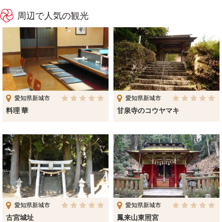
周辺で人気の観光
愛知県新城市
愛知県新城市
料理 華
甘泉寺のコウヤマキ
愛知県新城市
愛知県新城市
古宮城址
鳳来山東照宮