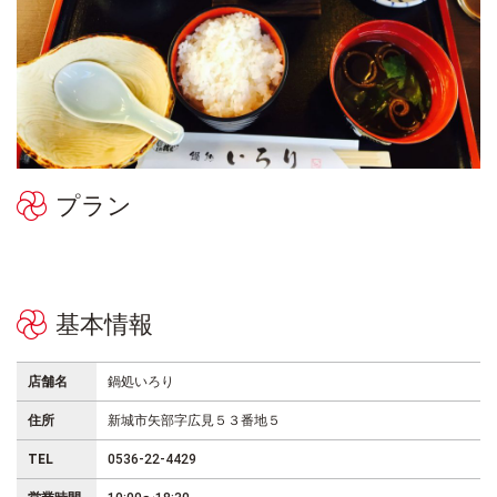
プラン
基本情報
店舗名
鍋処いろり
住所
新城市矢部字広見５３番地５
TEL
0536-22-4429