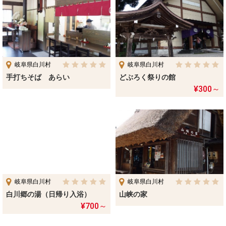
岐阜県白川村
岐阜県白川村
手打ちそば あらい
どぶろく祭りの館
¥300～
岐阜県白川村
岐阜県白川村
白川郷の湯（日帰り入浴）
山峡の家
¥700～