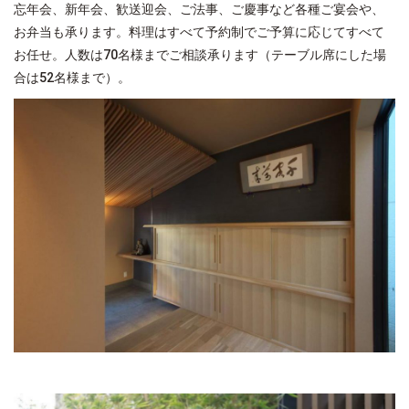
忘年会、新年会、歓送迎会、ご法事、ご慶事など各種ご宴会や、
お弁当も承ります。料理はすべて予約制でご予算に応じてすべて
お任せ。人数は
70
名様までご相談承ります（テーブル席にした場
合は
52
名様まで）。