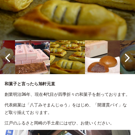
和菓子と言ったら旭軒元直
創業明治
36
年、現在
4
代目が四季折々の和菓子を創っております。
代表銘菓は「八丁みそまんじゅう」をはじめ、「開運貫パイ」な
ど取り揃えてお
ります。
江戸のふるさと岡崎の手土産にはぜひ、お使いください。