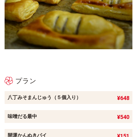
プラン
八丁みそまんじゅう（５個入り）
¥648
味噌だる最中
¥540
開運かんぬきパイ
¥151