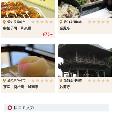
愛知県岡崎市
愛知県岡崎市
御菓子司 和泉屋
金鳳亭
¥75～
愛知県岡崎市
愛知県岡崎市
茶室 葵松庵・城南亭
妙源寺
口コミ入力